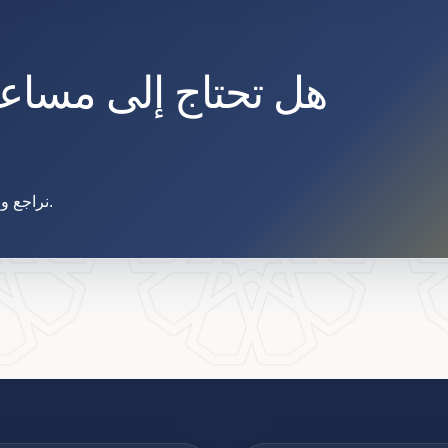
هل تحتاج إلى مساع
نراجع وضعك ووثائقك ونوضح لك الخطوة التالية قبل تقديم الطلب.