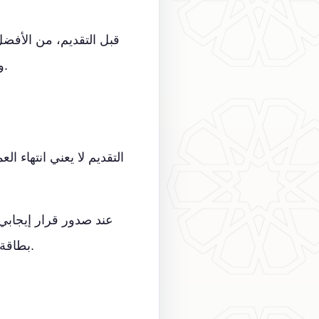
قبل التقديم، من الأفضل
والوضع الجنائي. فالمراجعة المسبقة تمنع بقاء الملف أشهرًا بسبب نقص كان يمكن تفاديه.
التقديم لا يعني انتهاء ا
عند صدور قرار إيجابي،
بطاقة الهوية والجواز الإسباني. تنظيم هذه المرحلة يجنب ضياع المواعيد والتأخير غير الضروري.