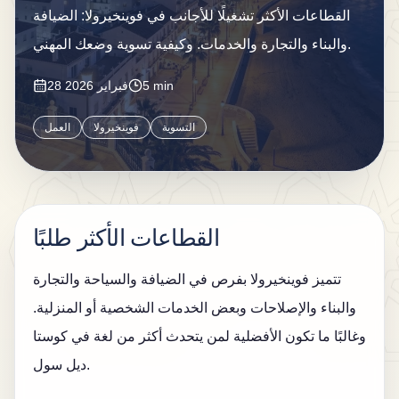
ال
القطاعات الأكثر تشغيلًا للأجانب في فوينخيرولا: الضيافة
م
والبناء والتجارة والخدمات. وكيفية تسوية وضعك المهني.
د
5 min
28 فبراير 2026
و
ن
التسوية
فوينخيرولا
العمل
ة
ات
ص
القطاعات الأكثر طلبًا
ل
بن
تتميز فوينخيرولا بفرص في الضيافة والسياحة والتجارة
والبناء والإصلاحات وبعض الخدمات الشخصية أو المنزلية.
وغالبًا ما تكون الأفضلية لمن يتحدث أكثر من لغة في كوستا
ديل سول.