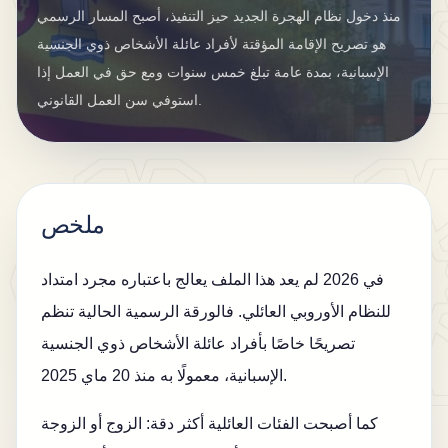
ال
منذ دخول نظام الهجرة الجديد حيز التنفيذ، أصبح المسار الرسمي
هو تصريح الإقامة المؤقتة لأفراد عائلة الأشخاص ذوي الجنسية
م
الإسبانية، بمدة عامة تبلغ خمس سنوات ومع حق في العمل إذا
د
استوفي سن العمل القانوني.
و
ن
ة
ات
ملخص
ص
ل
في 2026 لم يعد هذا الملف يعالج باعتباره مجرد امتداد
بن
للنظام الأوروبي العائلي. فالورقة الرسمية الحالية تنظم
تصريحًا خاصًا بأفراد عائلة الأشخاص ذوي الجنسية
الإسبانية، معمولًا به منذ 20 ماي 2025.
كما أصبحت الفئات العائلية أكثر دقة: الزوج أو الزوجة