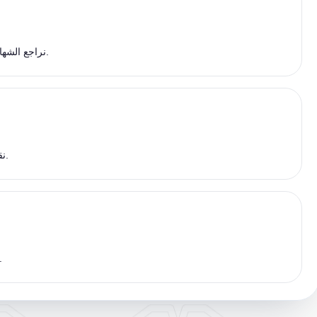
نراجع الشهادات والترجمات المحتملة ونتأكد من اتساق السجلات بين الزوجين.
نقدم الملف بالوثائق التي تقلل الشكوك وطلبات الاستكمال اللاحقة.
نتابع الإشكالات ونرشدك حتى المرحلة النهائية ف