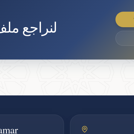
لنراجع ملف
pamar