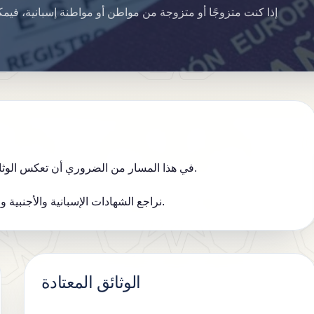
إذا كنت متزوجًا أو متزوجة من مواطن أو مواطنة إسبانية، فيم
في هذا المسار من الضروري أن تعكس الوثائق بوضوح استمرارية الزواج والوضع المدني لكل من الزوجين.
نراجع الشهادات الإسبانية والأجنبية والترجمات وتسلسل الوثائق حتى يبقى الملف متماسكًا بالكامل.
الوثائق المعتادة