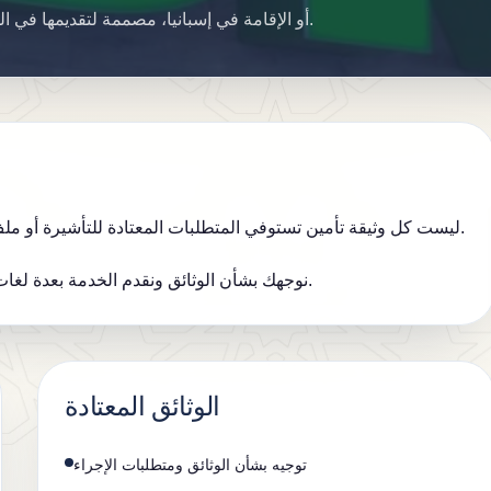
تغطية صحية خاصة للتأشيرة أو NIE أو الإقامة في إسبانيا، مصممة لتقديمها في الملف ولحياتك اليومية.
ليست كل وثيقة تأمين تستوفي المتطلبات المعتادة للتأشيرة أو ملف الإقامة، لذلك نراجع التغطية والتواريخ والوثائق قبل التوصية.
بصفتنا وكلاء حصريين لـ DKV نوجهك بشأن الوثائق ونقدم الخدمة بعدة لغات حتى لا يعرقل التأمين إجراءك.
الوثائق المعتادة
توجيه بشأن الوثائق ومتطلبات الإجراء