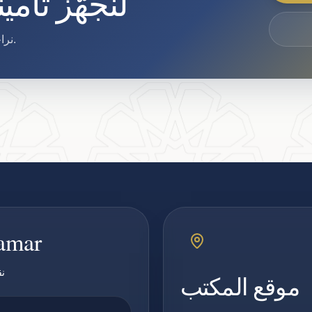
لنجهّز تأم
نراجع التغطية والتواريخ والوثائق الصالحة لتأشيرتك أو إقامتك.
pamar
نق
موقع المكتب