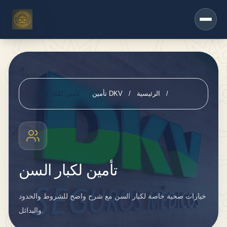
Saltar al contenido principal
خ
د
ما
ت
أخ
ر
/
الرئيسية
/
تأمين DKV
تأمين لكبار السن
ى
تأ
م
ي
تأمين لكبار السن
ن
D
خيارات صحية خاصة لكبار السن مع شرح واضح للشروط والحدود
K
والبدائل.
V