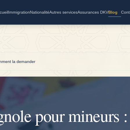
cueil
Immigration
Nationalité
Autres services
Assurances DKV
Blog
Cont
omment la demander
gnole pour mineurs :