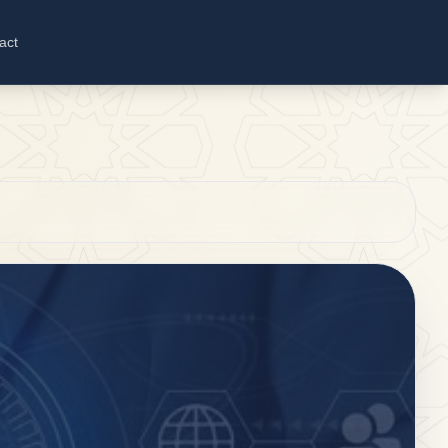
act
: