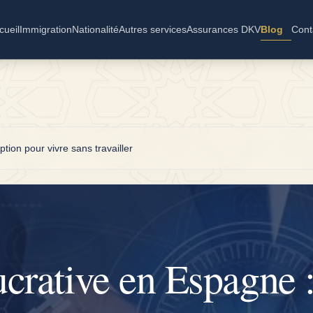
cueil
Immigration
Nationalité
Autres services
Assurances DKV
Blog
Cont
tion pour vivre sans travailler
crative en Espagne 