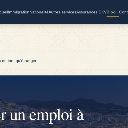
cueil
Immigration
Nationalité
Autres services
Assurances DKV
Blog
Cont
 en tant qu'étranger
 un emploi à