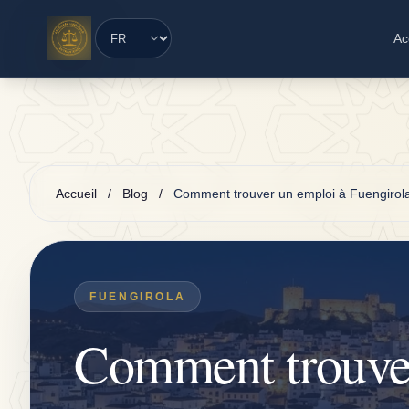
Saltar al contenido principal
Ac
Accueil
/
Blog
/
Comment trouver un emploi à Fuengirola
FUENGIROLA
Comment trouver