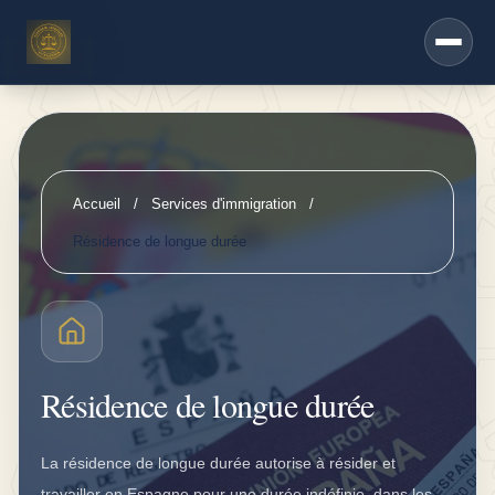
Saltar al contenido principal
e
s
s
e
r
v
Accueil
/
Services d'immigration
/
i
Résidence de longue durée
c
e
s
A
Résidence de longue durée
s
s
La résidence de longue durée autorise à résider et
u
travailler en Espagne pour une durée indéfinie, dans les