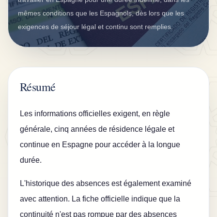
r
mêmes conditions que les Espagnols, dès lors que les
a
exigences de séjour légal et continu sont remplies.
n
c
e
Résumé
s
D
Les informations officielles exigent, en règle
K
générale, cinq années de résidence légale et
V
continue en Espagne pour accéder à la longue
B
durée.
l
o
L'historique des absences est également examiné
g
avec attention. La fiche officielle indique que la
C
continuité n'est pas rompue par des absences