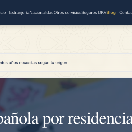
icio
Extranjería
Nacionalidad
Otros servicios
Seguros DKV
Blog
Contac
ntos años necesitas según tu origen
añola por residencia