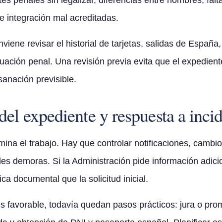
s penales sin legalizar, diferencias entre nombres, falt
e integración mal acreditadas.
nviene revisar el historial de tarjetas, salidas de Espa
situación penal. Una revisión previa evita que el expedi
anación previsible.
el expediente y respuesta a inci
mina el trabajo. Hay que controlar notificaciones, cambi
les demoras. Si la Administración pide información adici
a documental que la solicitud inicial.
s favorable, todavía quedan pasos prácticos: jura o pro