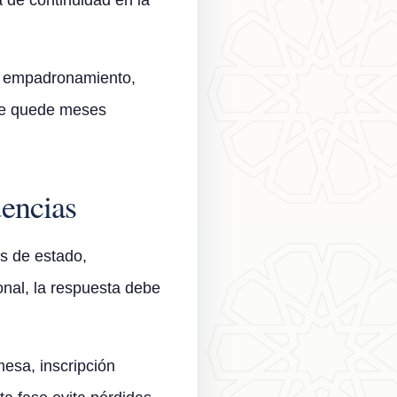
a de continuidad en la
ña, empadronamiento,
ente quede meses
dencias
os de estado,
onal, la respuesta debe
mesa, inscripción