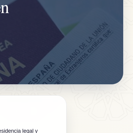
en
esidencia legal y