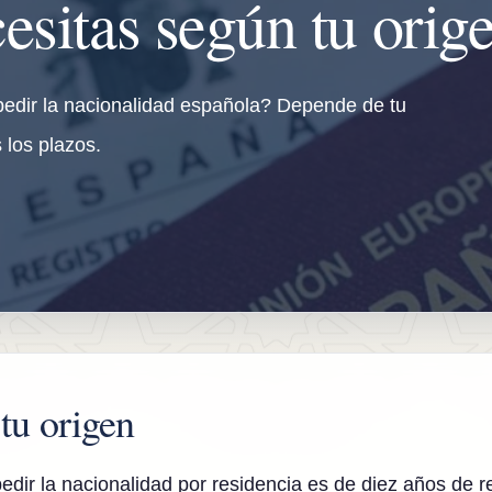
esitas según tu orig
pedir la nacionalidad española? Depende de tu
 los plazos.
tu origen
edir la nacionalidad por residencia es de diez años de r