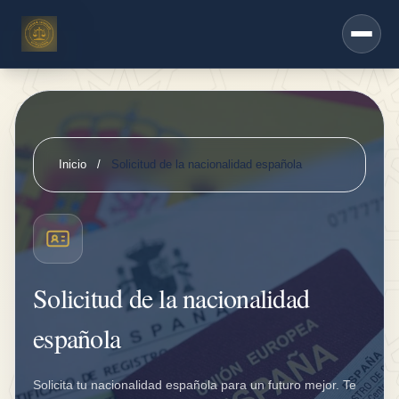
d
Saltar al contenido principal
O
tr
o
s
s
Inicio
/
Solicitud de la nacionalidad española
e
r
vi
ci
Solicitud de la nacionalidad
o
s
española
S
e
Solicita tu nacionalidad española para un futuro mejor. Te