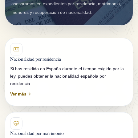
g
asesoramos en expedientes por residencia, matrimonio,
u
menores y recuperación de nacionalidad.
r
o
s
D
Nacionalidad por residencia
K
Si has residido en España durante el tiempo exigido por la
V
ley, puedes obtener la nacionalidad española por
B
residencia.
l
Ver más
o
g
C
o
Nacionalidad por matrimonio