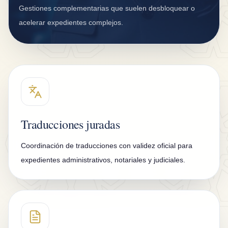
g
Gestiones complementarias que suelen desbloquear o
u
acelerar expedientes complejos.
r
o
s
D
K
V
Traducciones juradas
B
Coordinación de traducciones con validez oficial para
l
expedientes administrativos, notariales y judiciales.
o
g
C
o