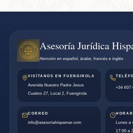
Asesoría Jurídica His
Atención en español, árabe, francés e inglés
VISÍTANOS EN FUENGIROLA
TELÉF
Avenida Nuestro Padre Jesus
+34 607 
Cuativo 27, Local 2, Fuengirola
CORREO
HORAR
info@asesoriahispamar.com
Lunes a v
17:00 a 2