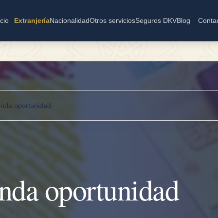
icio
Extranjería
Nacionalidad
Otros servicios
Seguros DKV
Blog
Conta
unda oportunidad
nda oportunidad