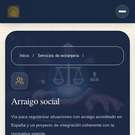
d
Saltar al contenido principal
O
tr
o
s
s
Inicio
/
Servicios de extranjería
/
Arraigo social
e
r
vi
ci
Arraigo social
o
s
Vía para regularizar situaciones con arraigo acreditado en
S
España y un proyecto de integración coherente con la
e
normativa vigente.