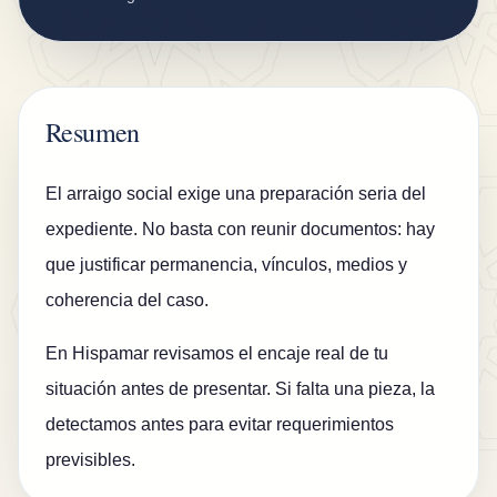
g
u
r
o
Resumen
s
D
El arraigo social exige una preparación seria del
K
expediente. No basta con reunir documentos: hay
V
que justificar permanencia, vínculos, medios y
B
coherencia del caso.
l
En Hispamar revisamos el encaje real de tu
o
situación antes de presentar. Si falta una pieza, la
g
detectamos antes para evitar requerimientos
C
previsibles.
o